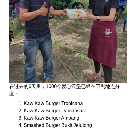
在过去的6天里，1000个爱心汉堡已经在下列地点分
发：
Kaw Kaw Burger Tropicana
Kaw Kaw Burger Damansara
Kaw Kaw Burger Ampang
Smashed Burger Bukit Jelutong