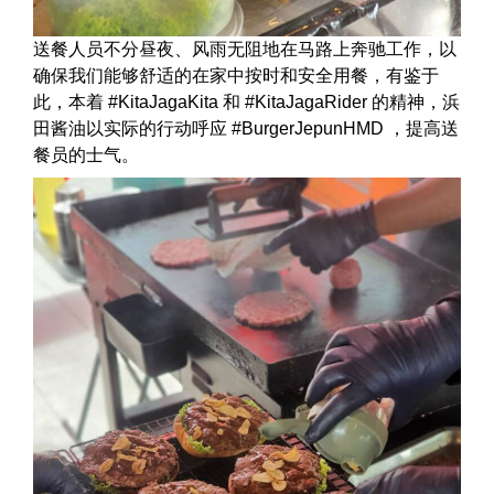
送餐人员不分昼夜、风雨无阻地在马路上奔驰工作，以
确保我们能够舒适的在家中按时和安全用餐，有鉴于
此，本着 #KitaJagaKita 和 #KitaJagaRider 的精神，浜
田酱油以实际的行动呼应 #BurgerJepunHMD ，提高送
餐员的士气。