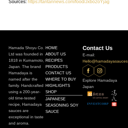
Sources:
https://tantannews.com/food/Jxbo2oYjag
Contact Us
Hamada Shoyu Co.
HOME
Ltd was founded in
ABOUT US
E-mail:
1818 in Kumamoto,
RECIPES
Hello@hamadayasauces
Japan. The brand
PRODUCTS
Hamadaya is
CONTACT US
named after the
WHERE TO BUY
Explore Hamadaya
family. Handcrafted
HIGHLIGHTS
Japan
using a 200-year-
SHOP
old time-tested
JAPANESE
recipe, Hamadaya
SEASONING SOY
sauces are
SAUCE
exceptional in taste
and aroma.