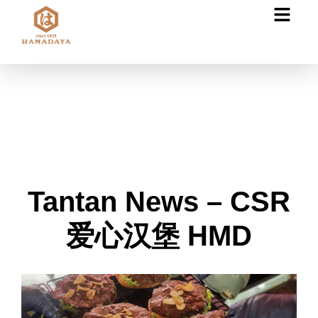
Menu
Tantan News – CSR
爱心汉堡 HMD